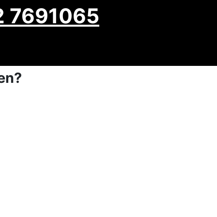
2 7691065
gen?