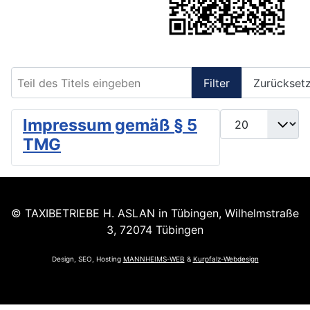
Teil des Titels eingeben
Filter
Zurückset
Anzeige #
Impressum gemäß § 5
TMG
© TAXIBETRIEBE H. ASLAN in Tübingen, Wilhelmstraße
3, 72074 Tübingen
Design, SEO, Hosting
MANNHEIMS-WEB
&
Kurpfalz-Webdesign